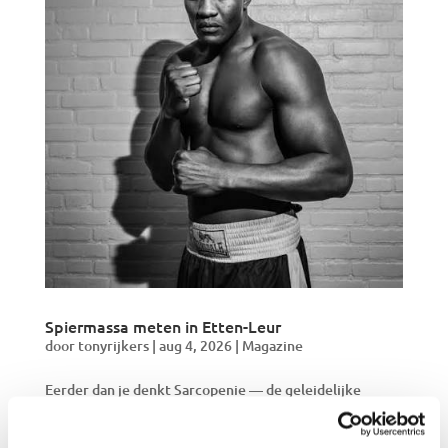
Spiermassa meten in Etten-Leur
door
tonyrijkers
|
aug 4, 2026
|
Magazine
Eerder dan je denkt Sarcopenie — de geleidelijke
afname van spiermassa en spierkracht — begint al rond
je dertigste en is nauwkeurig te meten met een MRI