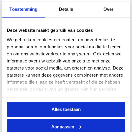
waarbij we onderscheid maken tussen spierweefsel,
Toestemming
Details
Over
onderhuids vet en visceraal vet (vet rond je organen).
De meeste...
Deze website maakt gebruik van cookies
We gebruiken cookies om content en advertenties te
personaliseren, om functies voor social media te bieden
en om ons websiteverkeer te analyseren. Ook delen we
informatie over uw gebruik van onze site met onze
partners voor social media, adverteren en analyse. Deze
partners kunnen deze gegevens combineren met andere
informatie die u aan ze heeft verstrekt of die ze hebben
verzameld op basis van uw gebruik van hun services.
Wat je kunt verwachten
door
tonyrijkers
|
aug 4, 2026
|
Magazine
Alles toestaan
Wat we vinden op een Full Body MRI in Etten-Leur Een
Aanpassen
Full Body MRI is een scan van het hele lichaam in één