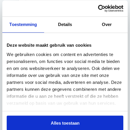
Bel ons
+31 85 115 5488
Toestemming
Details
Over
E-mail
contact@scanclinic.nl
Deze website maakt gebruik van cookies
We gebruiken cookies om content en advertenties te
personaliseren, om functies voor social media te bieden
ScanClinic Houten
en om ons websiteverkeer te analyseren. Ook delen we
Handboog 6e, 3994 AD
informatie over uw gebruik van onze site met onze
Houten
partners voor social media, adverteren en analyse. Deze
partners kunnen deze gegevens combineren met andere
informatie die u aan ze heeft verstrekt of die ze hebben
ScanClinic Etten-Leur
verzameld op basis van uw gebruik van hun services.
Trivium 120, 4873 LP
Etten-Leur
Alles toestaan