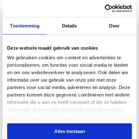
Na het onderzoek volgt een
uitgebreid videoconsult waarin
Toestemming
Details
Over
alle resultaten helder worden
toegelicht. De bevindingen over
Deze website maakt gebruik van cookies
darmflora, vertering, galzuren,
We gebruiken cookies om content en advertenties te
metabolieten en darmbarrière
personaliseren, om functies voor social media te bieden
worden samengebracht tot één
en om ons websiteverkeer te analyseren. Ook delen we
duidelijk overzicht met
informatie over uw gebruik van onze site met onze
praktische vervolgstappen.
partners voor social media, adverteren en analyse. Deze
partners kunnen deze gegevens combineren met andere
informatie die u aan ze heeft verstrekt of die ze hebben
Je spreekt met onze specialist in
verzameld op basis van uw gebruik van hun services.
Functionele Geneeskunde en
een MDL-arts. Er is voldoende
tijd voor vragen en om samen te
Alles toestaan
bepalen welke aanpassingen in