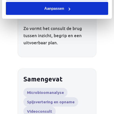
voeding, leefstijl of aanvullende
Aanpassen
diagnostiek zinvol zijn.
Zo vormt het consult de brug
tussen inzicht, begrip en een
uitvoerbaar plan.
Samengevat
Microbioomanalyse
Spijsvertering en opname
Videoconsult