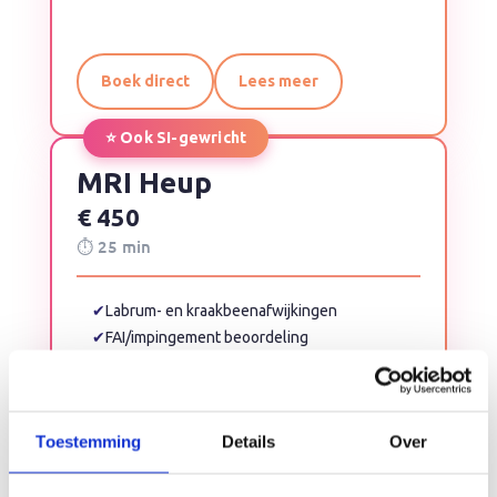
Boek direct
Lees meer
⭐ Ook SI-gewricht
MRI Heup
€ 450
⏱ 25 min
✔
Labrum- en kraakbeenafwijkingen
✔
FAI/impingement beoordeling
✔
Pezen, slijmbeurs en SI-gewricht
Toestemming
Details
Over
Boek direct
Lees meer