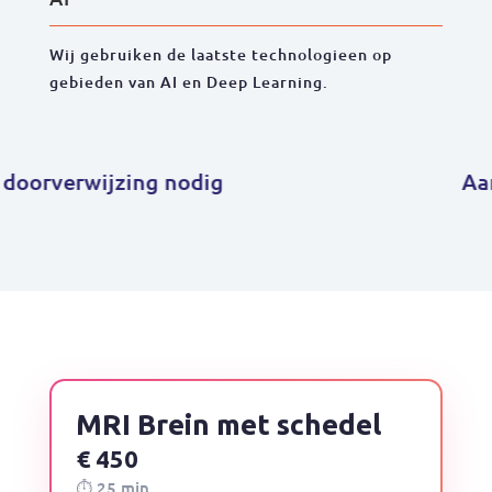
Wij gebruiken de laatste technologieen op
gebieden van AI en Deep Learning.
rverwijzing nodig
Aandac
MRI Brein met schedel
€ 450
⏱ 25 min