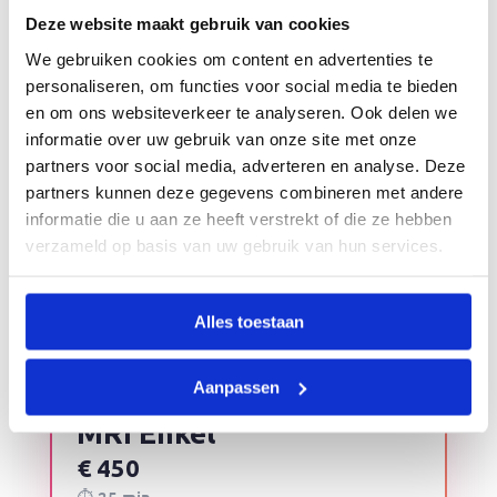
Deze website maakt gebruik van cookies
MRI Knie
We gebruiken cookies om content en advertenties te
personaliseren, om functies voor social media te bieden
€ 450
en om ons websiteverkeer te analyseren. Ook delen we
⏱ 25 min
informatie over uw gebruik van onze site met onze
partners voor social media, adverteren en analyse. Deze
✔
Meniscus- en kruisbandletsels
partners kunnen deze gegevens combineren met andere
✔
Kraakbeen, botcontusie, effusie
informatie die u aan ze heeft verstrekt of die ze hebben
✔
Acuut of chronisch knieletsel
verzameld op basis van uw gebruik van hun services.
Alles toestaan
Boek direct
Lees meer
Aanpassen
MRI Enkel
€ 450