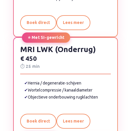
Boek direct
Lees meer
⭐ Met SI-gewricht
MRI LWK (Onderrug)
€ 450
⏱ 25 min
✔
Hernia / degeneratie-schijven
✔
Wortelcompressie / kanaaldiameter
✔
Objectieve onderbouwing rugklachten
Boek direct
Lees meer