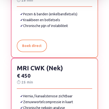
⏱ 25 min
✔
Pezen & banden (enkelbandletsels)
✔
Kraakbeen en botletsels
✔
Chronische pijn of instabiliteit
Boek direct
MRI CWK (Nek)
€ 450
⏱ 25 min
✔
Hernia / kanaalstenose zichtbaar
✔
Zenuwwortelcompressie in kaart
✔
Chronische nekpijn-analyse