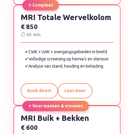
⭐ Compleet
MRI Totale Wervelkolom
€ 850
⏱ 45 min
✔
CWK + LWK + overgangsgebieden in beeld
✔
Volledige screening op hernia’s en stenose
✔
Analyse van stand, houding en belasting
Boek direct
Lees meer
⭐ Voor mannen & vrouwen
MRI Buik + Bekken
€ 600