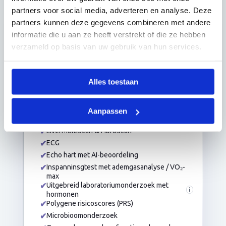
partners voor social media, adverteren en analyse. Deze
Uniek in Europa
partners kunnen deze gegevens combineren met andere
Platinum Health
informatie die u aan ze heeft verstrekt of die ze hebben
€ 3.950
verzameld op basis van uw gebruik van hun services.
⏱ Volledig dagprogramma
Alles toestaan
✔
Full Body MRI
Schedel tot lies
✔
BrainAge analyse
Aanpassen
✔
Body Composition
✔
LiverMultiScan & FibroScan
✔
ECG
✔
Echo hart met AI-beoordeling
✔
Inspanninsgtest met ademgasanalyse / VO₂-
max
✔
Uitgebreid laboratoriumonderzoek met
i
hormonen
✔
Polygene risicoscores (PRS)
✔
Microbioomonderzoek