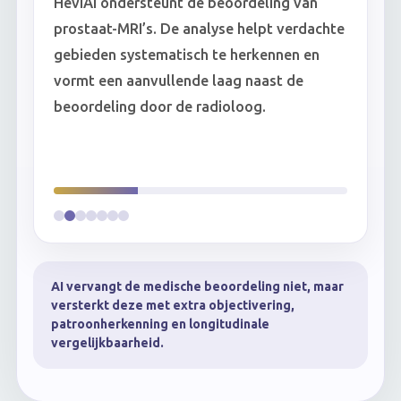
HeviAI ondersteunt de beoordeling van
A
prostaat-MRI’s. De analyse helpt verdachte
br
gebieden systematisch te herkennen en
sp
vormt een aanvullende laag naast de
ka
beoordeling door de radioloog.
m
li
AI vervangt de medische beoordeling niet, maar
versterkt deze met extra objectivering,
patroonherkenning en longitudinale
vergelijkbaarheid.