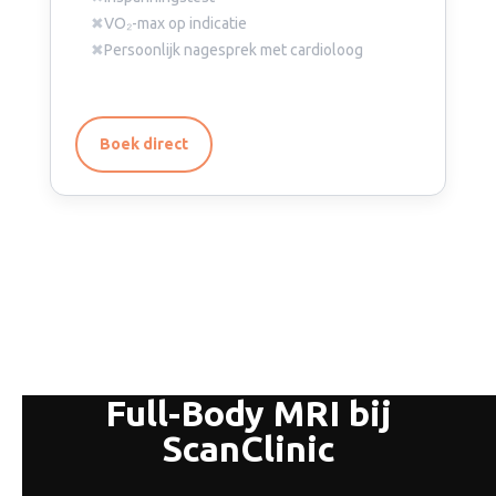
✖
VO₂-max op indicatie
✖
Persoonlijk nagesprek met cardioloog
Boek direct
Full-Body MRI bij
ScanClinic