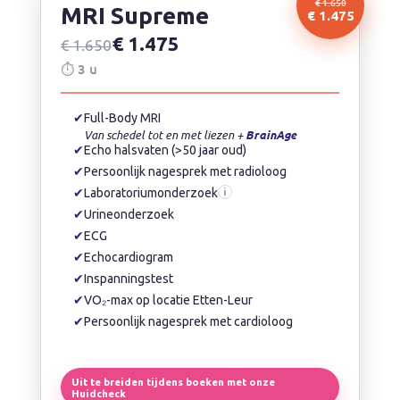
€ 1.650
MRI Supreme
€ 1.475
€ 1.475
€ 1.650
⏱ 3 u
✔
Full-Body MRI
Van schedel tot en met liezen +
BrainAge
✔
Echo halsvaten (>50 jaar oud)
✔
Persoonlijk nagesprek met radioloog
✔
Laboratoriumonderzoek
i
✔
Urineonderzoek
✔
ECG
✔
Echocardiogram
✔
Inspanningstest
✔
VO₂-max op locatie Etten-Leur
✔
Persoonlijk nagesprek met cardioloog
Uit te breiden tijdens boeken met onze
Huidcheck