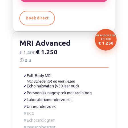
Boek direct
IN AUGUSTUS
€ 1.400
MRI Advanced
€ 1.250
€ 1.250
€ 1.400
⏱ 2 u
✔
Full-Body MRI
Van schedel tot en met liezen
✔
Echo halsvaten (>50 jaar oud)
✔
Persoonlijk nagesprek met radioloog
✔
Laboratoriumonderzoek
i
✔
Urineonderzoek
✖
ECG
✖
Echocardiogram
✖
Inspanningstest