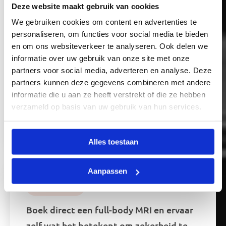
Deze website maakt gebruik van cookies
Bij ScanClinic hoef je niet te wachten op
We gebruiken cookies om content en advertenties te
een telefoontje of een rapport vol
personaliseren, om functies voor social media te bieden
medische afkortingen. Direct na de scan
en om ons websiteverkeer te analyseren. Ook delen we
bespreken we wat we zien. Zo heb je
informatie over uw gebruik van onze site met onze
partners voor social media, adverteren en analyse. Deze
meteen duidelijkheid, en dat geeft rust.
partners kunnen deze gegevens combineren met andere
Wil je meer weten over onze werkwijze
informatie die u aan ze heeft verstrekt of die ze hebben
of het team achter ScanClinic? Lees
verzameld op basis van uw gebruik van hun services.
verder over ons.
Alles toestaan
Aanpassen
Overtuigd?
Boek direct een full-body MRI en ervaar
zelf wat het betekent om zekerheid te