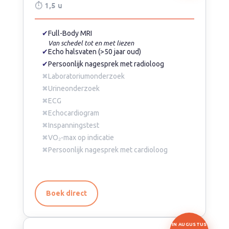
⏱ 1,5 u
✔
Full-Body MRI
Van schedel tot en met liezen
✔
Echo halsvaten (>50 jaar oud)
✔
Persoonlijk nagesprek met radioloog
✖
Laboratoriumonderzoek
✖
Urineonderzoek
✖
ECG
✖
Echocardiogram
✖
Inspanningstest
✖
VO₂-max op indicatie
✖
Persoonlijk nagesprek met cardioloog
Boek direct
IN AUGUSTUS