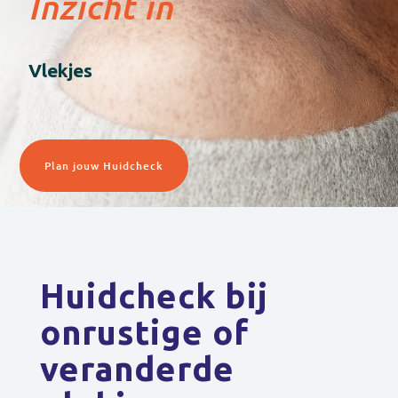
Inzicht in
Vlekjes
Plan jouw Huidcheck
Huidcheck bij
onrustige of
veranderde