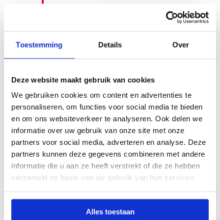
STAP 2
Intake & uitleg
Toestemming
Details
Over
Tijdens de intake vertelt
onze verpleegkundige
Deze website maakt gebruik van cookies
hoe je bezoek verloopt en
legt zij uit wat je kunt
We gebruiken cookies om content en advertenties te
verwachten.
personaliseren, om functies voor social media te bieden
en om ons websiteverkeer te analyseren. Ook delen we
informatie over uw gebruik van onze site met onze
partners voor social media, adverteren en analyse. Deze
partners kunnen deze gegevens combineren met andere
STAP 3
Voorbereiding
informatie die u aan ze heeft verstrekt of die ze hebben
verzameld op basis van uw gebruik van hun services.
Na de intake en uitleg is
het tijd om plaats te
nemen in de kleedkamer
Alles toestaan
en je om te kleden.