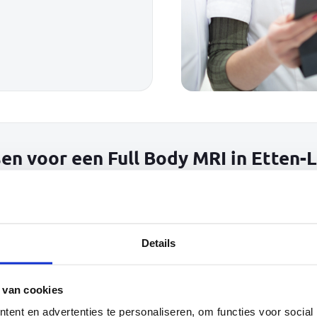
n voor een Full Body MRI in Etten-
ig
Zelfregie
t ‘afwachten’. Omdat ze willen weten hoe het echt zit.
Details
idelijkheid.
 van cookies
verder uit. Bijvoorbeeld met een body composition analy
 scan als je ook je hersengezondheid wilt begrijpen.
ent en advertenties te personaliseren, om functies voor social