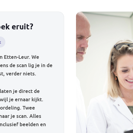
ek eruit?
k
in Etten-Leur. We
ns de scan lig je in de
t, verder niets.
laten je direct de
ijl je ernaar kijkt.
oordeling. Twee
aar je scan. Alles
inclusief beelden en