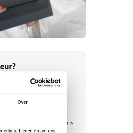
Leur?
 Soms is het geruststelling.
Over
se om te zien hoe je lichaam is
 media te bieden en om ons