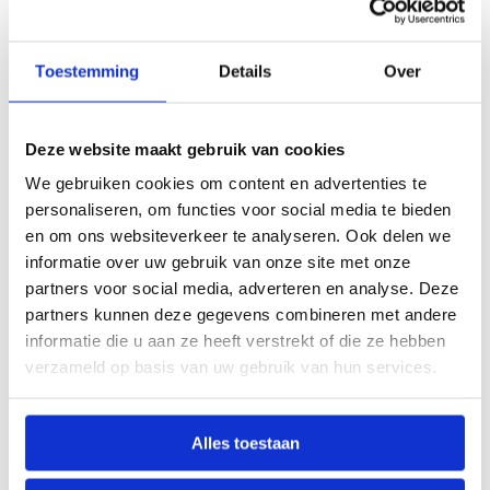
vaststaand getal. Door je leefstijl aan te
passen, kun je de richting beïnvloeden.
Toestemming
Details
Over
Een nulmeting nu en een herhaling over
een paar jaar laat zien hoe je hersenen
zich ontwikkelen. Onderzoek naar de
Deze website maakt gebruik van cookies
‘brain-age gap’ — het verschil tussen je
We gebruiken cookies om content en advertenties te
gemeten en je kalenderleeftijd — is een
personaliseren, om functies voor social media te bieden
actief vakgebied met groeiende inzichten.
en om ons websiteverkeer te analyseren. Ook delen we
informatie over uw gebruik van onze site met onze
Voor mensen met familiaire belasting voor
partners voor social media, adverteren en analyse. Deze
cognitieve aandoeningen of voor wie
partners kunnen deze gegevens combineren met andere
informatie die u aan ze heeft verstrekt of die ze hebben
bewust bezig is met longevity, is een
verzameld op basis van uw gebruik van hun services.
nulmeting extra waardevol — je creëert
een referentiepunt waar toekomstige
metingen mee vergeleken kunnen worden.
Alles toestaan
Dat maakt subtiele veranderingen jaren