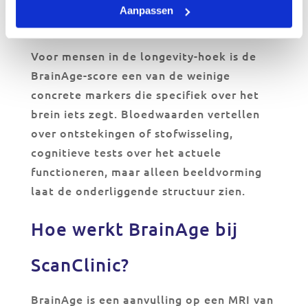
later beter op te sporen dan een
Aanpassen
eenmalige meting zonder vergelijking.
Voor mensen in de longevity-hoek is de
BrainAge-score een van de weinige
concrete markers die specifiek over het
brein iets zegt. Bloedwaarden vertellen
over ontstekingen of stofwisseling,
cognitieve tests over het actuele
functioneren, maar alleen beeldvorming
laat de onderliggende structuur zien.
Hoe werkt BrainAge bij
ScanClinic?
BrainAge is een aanvulling op een MRI van