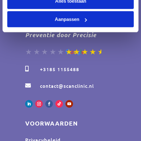
Alles toestaan
Aanpassen
Preventie door Precisie

+3185 1155488

contact@scanclinic.nl
VOORWAARDEN
Privacybeleid